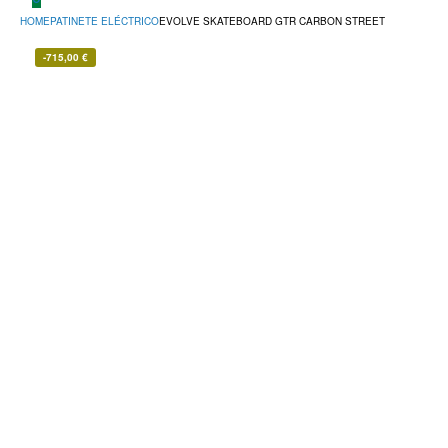
HOME
PATINETE ELÉCTRICO
EVOLVE SKATEBOARD GTR CARBON STREET
-
715,00
€