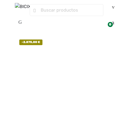
0
-
2.875,00
€