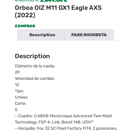
4.407,00
€
2.849,00
€
Orbea OIZ M11 GX1 Eagle AXS
(2022)
COMPRAR
Description
FARE RICHIESTA
Description
Diámetro de la rueda:
29
Velocidad de cambio:
12
Tipo:
Unisex
Corte:
S
– Cuadro: C:68X® Monocoque Advanced Twin Mold
Technology, FSP 4-Link, Boost 148, UDH™
– Horquilla: Fox 32 SC Float Factory FIT4, 2 posiciones,