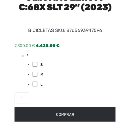
C:68X SLT 29” (2023)
BICICLETAS
SKU:
8765693947596
7.300,00
€
4.425,00
€
*
S
M
L
COMPRAR