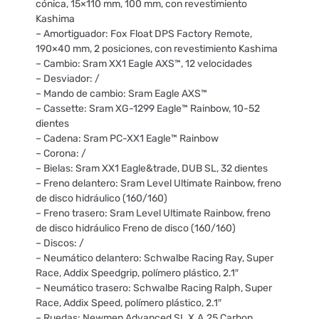
cónica, 15×110 mm, 100 mm, con revestimiento
Kashima
– Amortiguador: Fox Float DPS Factory Remote,
190×40 mm, 2 posiciones, con revestimiento Kashima
– Cambio: Sram XX1 Eagle AXS™, 12 velocidades
– Desviador: /
– Mando de cambio: Sram Eagle AXS™
– Cassette: Sram XG-1299 Eagle™ Rainbow, 10-52
dientes
– Cadena: Sram PC-XX1 Eagle™ Rainbow
– Corona: /
– Bielas: Sram XX1 Eagle&trade, DUB SL, 32 dientes
– Freno delantero: Sram Level Ultimate Rainbow, freno
de disco hidráulico (160/160)
– Freno trasero: Sram Level Ultimate Rainbow, freno
de disco hidráulico Freno de disco (160/160)
– Discos: /
– Neumático delantero: Schwalbe Racing Ray, Super
Race, Addix Speedgrip, polímero plástico, 2.1″
– Neumático trasero: Schwalbe Racing Ralph, Super
Race, Addix Speed, polímero plástico, 2.1″
– Ruedas: Newmen Advanced SL X.A.25 Carbon,