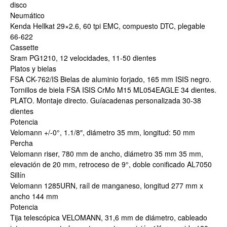
disco
Neumático
Kenda Hellkat 29×2.6, 60 tpi EMC, compuesto DTC, plegable
66-622
Cassette
Sram PG1210, 12 velocidades, 11-50 dientes
Platos y bielas
FSA CK-762/IS Bielas de aluminio forjado, 165 mm ISIS negro.
Tornillos de biela FSA ISIS CrMo M15 ML054EAGLE 34 dientes.
PLATO. Montaje directo. Guíacadenas personalizada 30-38
dientes
Potencia
Velomann +/-0°, 1.1/8″, diámetro 35 mm, longitud: 50 mm
Percha
Velomann riser, 780 mm de ancho, diámetro 35 mm 35 mm,
elevación de 20 mm, retroceso de 9°, doble conificado AL7050
Sillín
Velomann 1285URN, raíl de manganeso, longitud 277 mm x
ancho 144 mm
Potencia
Tija telescópica VELOMANN, 31,6 mm de diámetro, cableado