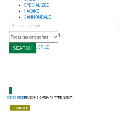
SPECIALIZED
HAIBIKE
CANNONDALE
COLNAGO
MONDRAKER
ROCKY MOUNTAIN
CUBE
SANTA CRUZ
SEARCH
0
HOME
E-BIKE
BIANCHI E-OMNIA FX TYPE NUEVA
-
1.858,00
€