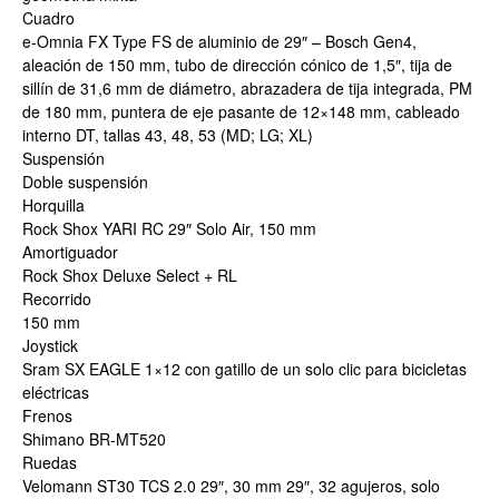
Cuadro
e-Omnia FX Type FS de aluminio de 29″ – Bosch Gen4,
aleación de 150 mm, tubo de dirección cónico de 1,5″, tija de
sillín de 31,6 mm de diámetro, abrazadera de tija integrada, PM
de 180 mm, puntera de eje pasante de 12×148 mm, cableado
interno DT, tallas 43, 48, 53 (MD; LG; XL)
Suspensión
Doble suspensión
Horquilla
Rock Shox YARI RC 29″ Solo Air, 150 mm
Amortiguador
Rock Shox Deluxe Select + RL
Recorrido
150 mm
Joystick
Sram SX EAGLE 1×12 con gatillo de un solo clic para bicicletas
eléctricas
Frenos
Shimano BR-MT520
Ruedas
Velomann ST30 TCS 2.0 29″, 30 mm 29″, 32 agujeros, solo