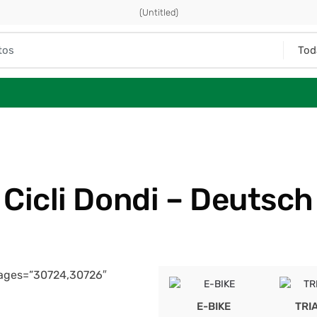
(Untitled)
Cicli Dondi – Deutsch
mages=”30724,30726″
E-BIKE
TRI