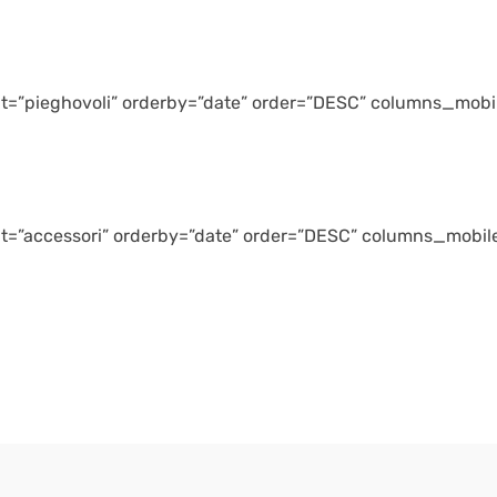
t=”pieghovoli” orderby=”date” order=”DESC” columns_mobil
t=”accessori” orderby=”date” order=”DESC” columns_mobile