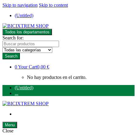
Skip to navigation
Skip to content
(Untitled)
Todos los departamentos
Search for:
Search
0
Your Cart
0,00 €
No hay productos en el carrito.
(Untitled)
...
Menu
Close