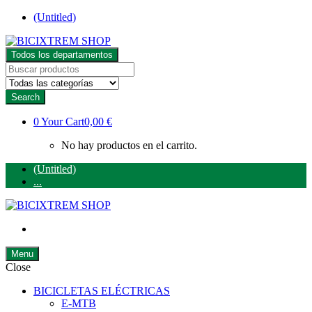
Skip
Skip
(Untitled)
to
to
navigation
content
Todos los departamentos
Search
for:
Search
0
Your Cart
0,00 €
No hay productos en el carrito.
(Untitled)
...
Menu
Close
BICICLETAS ELÉCTRICAS
E-MTB