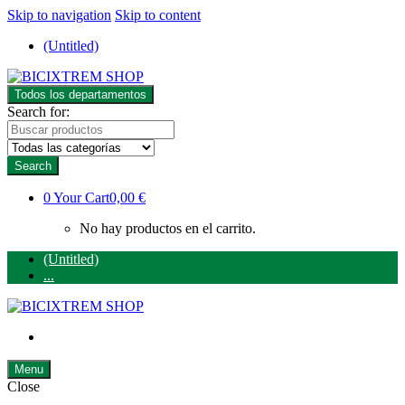
Skip to navigation
Skip to content
(Untitled)
Todos los departamentos
Search for:
Search
0
Your Cart
0,00 €
No hay productos en el carrito.
(Untitled)
...
Menu
Close