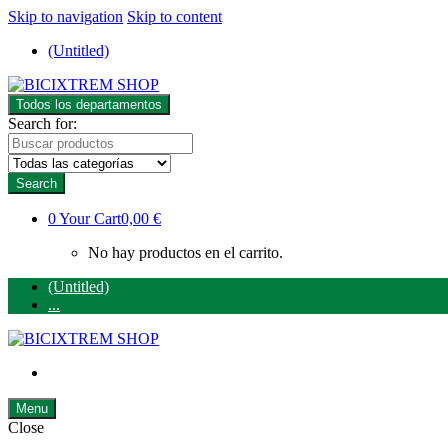
Skip to navigation
Skip to content
(Untitled)
Todos los departamentos
Search for:
Search
0
Your Cart
0,00 €
No hay productos en el carrito.
(Untitled)
...
Menu
Close