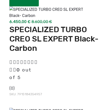
COMPRAR
6.450,00
€
8.600,00
€
SPECIALIZED TURBO
CREO SL EXPERT Black-
Carbon
0
out
of 5
(0)
SKU:
7915184354957