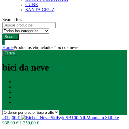
CUBE
SANTA CRUZ
Search for:
Search
0
Home
Productos etiquetados “bici da neve”
Filters
bici da neve
-
312,00
€
938,00
€
1.250,00
€