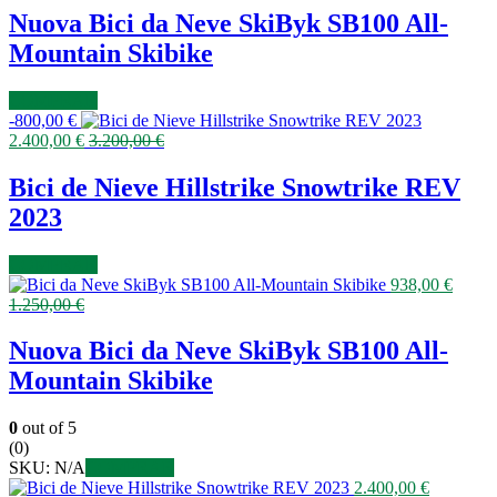
Nuova Bici da Neve SkiByk SB100 All-
Mountain Skibike
COMPRAR
-
800,00
€
2.400,00
€
3.200,00
€
Bici de Nieve Hillstrike Snowtrike REV
2023
COMPRAR
938,00
€
1.250,00
€
Nuova Bici da Neve SkiByk SB100 All-
Mountain Skibike
0
out of 5
(0)
SKU:
N/A
COMPRAR
2.400,00
€