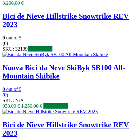
3.200,00
€
Bici de Nieve Hillstrike Snowtrike REV
2023
0
out of 5
(0)
SKU:
32139
COMPRAR
Nuova Bici da Neve SkiByk SB100 All-
Mountain Skibike
0
out of 5
(0)
SKU:
N/A
938,00
€
1.250,00
€
COMPRAR
Bici de Nieve Hillstrike Snowtrike REV
2023