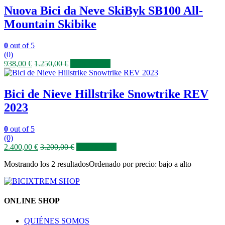
Nuova Bici da Neve SkiByk SB100 All-
Mountain Skibike
0
out of 5
(0)
938,00
€
1.250,00
€
COMPRAR
Bici de Nieve Hillstrike Snowtrike REV
2023
0
out of 5
(0)
2.400,00
€
3.200,00
€
COMPRAR
Mostrando los 2 resultados
Ordenado por precio: bajo a alto
ONLINE SHOP
QUIÉNES SOMOS