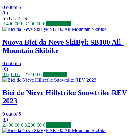
0
out of 5
(0)
SKU:
32139
2.400,00
€
3.200,00
€
COMPRAR
Nuova Bici da Neve SkiByk SB100 All-
Mountain Skibike
0
out of 5
(0)
938,00
€
1.250,00
€
COMPRAR
Bici de Nieve Hillstrike Snowtrike REV
2023
0
out of 5
(0)
2.400,00
€
3.200,00
€
COMPRAR