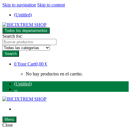
Skip to navigation
Skip to content
(Untitled)
Todos los departamentos
Search for:
Search
0
Your Cart
0,00 €
No hay productos en el carrito.
(Untitled)
...
Menu
Close