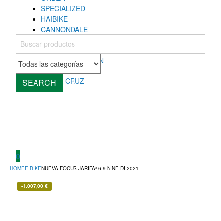
SPECIALIZED
HAIBIKE
CANNONDALE
COLNAGO
MONDRAKER
ROCKY MOUNTAIN
CUBE
SANTA CRUZ
SEARCH
0
HOME
E-BIKE
NUEVA FOCUS JARIFA² 6.9 NINE DI 2021
-
1.007,00
€