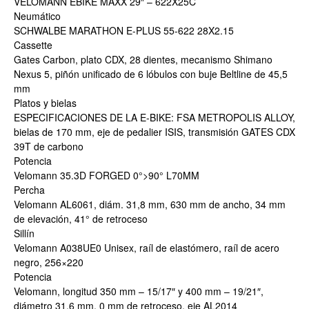
VELOMANN EBIKE MAXX 29″ – 622X25C
Neumático
SCHWALBE MARATHON E-PLUS 55-622 28X2.15
Cassette
Gates Carbon, plato CDX, 28 dientes, mecanismo Shimano
Nexus 5, piñón unificado de 6 lóbulos con buje Beltline de 45,5
mm
Platos y bielas
ESPECIFICACIONES DE LA E-BIKE: FSA METROPOLIS ALLOY,
bielas de 170 mm, eje de pedalier ISIS, transmisión GATES CDX
39T de carbono
Potencia
Velomann 35.3D FORGED 0°>90° L70MM
Percha
Velomann AL6061, diám. 31,8 mm, 630 mm de ancho, 34 mm
de elevación, 41° de retroceso
Sillín
Velomann A038UE0 Unisex, raíl de elastómero, raíl de acero
negro, 256×220
Potencia
Velomann, longitud 350 mm – 15/17″ y 400 mm – 19/21″,
diámetro 31,6 mm, 0 mm de retroceso, eje AL2014